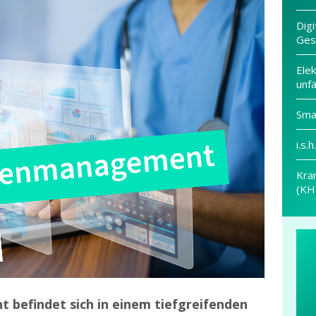
Digi
Ges
Elek
unfä
Sma
i.s.
Kra
(KH
befindet sich in einem tiefgreifenden