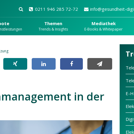
0211 946 285 72-72
info@gesundheit-digit
bote
Themen
Mediathek
nstleistungen
Trends & Insights
E-Books & Whitepaper
tzung
Tr
Tel
Tel
enmanagement in der
E-H
Ele
Dig
Ele