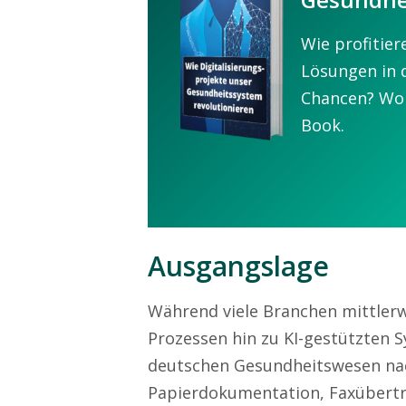
Wie profitier
Lösungen in 
Chancen? Wo R
Book.
Ausgangslage
Während viele Branchen mittler
Prozessen hin zu KI-gestützten 
deutschen Gesundheitswesen nac
Papierdokumentation, Faxübert