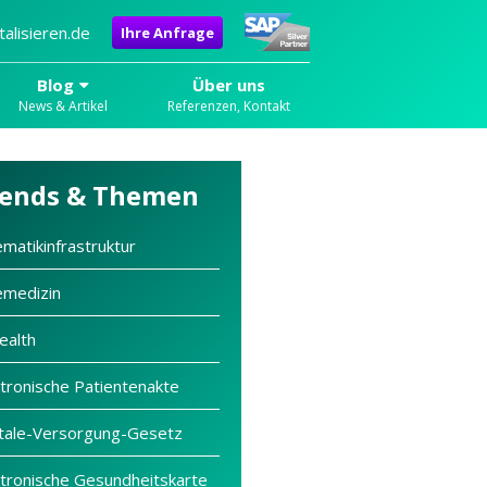
alisieren.de
Ihre Anfrage
Blog
Über uns
News & Artikel
Referenzen, Kontakt
ends & Themen
ematikinfrastruktur
emedizin
ealth
ktronische Patientenakte
itale-Versorgung-Gesetz
ktronische Gesundheitskarte