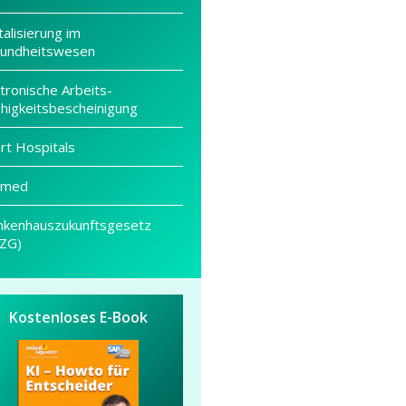
talisierung im
undheitswesen
tronische Arbeits­
higkeits­bescheinigung
rt Hospitals
h.med
nkenhauszukunftsgesetz
ZG)
Kostenloses E-Book