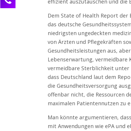
effizient auszutauschen und die
Manuela Sievert
Dem State of Health Report der 
Kundenservice
das deutsche Gesundheitssystem
0211 946 285 72-72
niedrigsten ungedeckten medizin
info@gesundheit-digitalisieren.de
von Ärzten und Pflegekräften s
Ihre Anfrage
Gesundheitsleistungen aus, aber g
Lebenserwartung, vermeidbare 
vermeidbare Sterblichkeit unter
dass Deutschland laut dem Repor
die Gesundheitsversorgung ausgib
offenbar nicht, die Ressourcen 
maximalen Patientennutzen zu er
Man könnte argumentieren, dass 
mit Anwendungen wie ePA und eRe